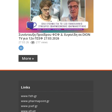
Συνέντευξη Προέδρου ΦΣΦ Δ. Ευγενίδη σε DION
TV για 12ο ΠΣΕΦ 27.03.2026
27.03.26
217 views
More »
Links
www.fsth.gr
www.pharmapoint.gr
www.psef.gr
www.pfs.gr