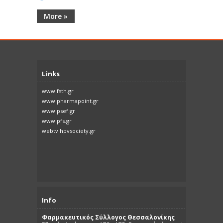
More »
Links
www.fsth.gr
www.pharmapoint.gr
www.psef.gr
www.pfs.gr
webtv.hpvsociety.gr
Info
Φαρμακευτικός Σύλλογος Θεσσαλονίκης