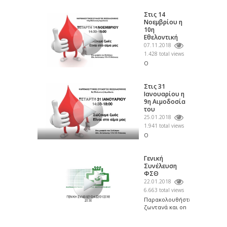
Φαρμακευτικού
Συλλόγου
Στις 14
Θεσσαλονίνης
Νοεμβρίου η
σας προσκαλεί
10η
στην...
Εθελοντική
Αιμοδοσία του
07.11.2018
Φαρμακευτικού...
1.428 total views
Ο
Φαρμακευτικός
Σύλλογος
Θεσσαλονίκης
Στις 31
διοργανώνει την
Ιανουαρίου η
10η Εθελοντική
9η Αιμοδοσία
Αιμοδοσία του...
του
Φαρμακευτικού
25.01.2018
Συλλόγου...
1.941 total views
Ο
Φαρμακευτικός
Σύλλογος
Θεσσαλονίκης
Γενική
διοργανώνει την
Συνέλευση
9η αιμοδοσία
ΦΣΘ
του στις 31
22.01.2018
Ιανουαρίου,...
6.663 total views
Παρακολουθήστε
ζωντανά και on
demand
την Γενική