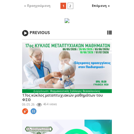
Συνέλευση του
« Προηγούμενη
Επόμενη »
1
2
ΦΣΘ, η οποία...
PREVIOUS
17ος κύκλος μεταπτυχιακών μαθημάτων του
ΦΣΘ
06.05.26
464 views