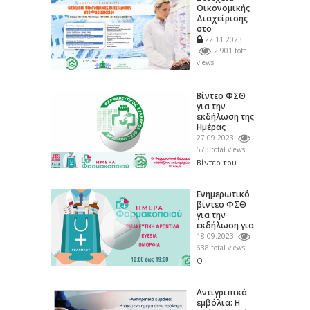
Οικονομικής
θέμα «Στοιχεία
Διαχείρισης
Οικονομικής
στο
Διαχείρισης
Φαρμακείο
στο...
22.11.2023
2.901 total
views
Διαδικτυακό
σεμινάριο με
Βίντεο ΦΣΘ
θέμα «Στοιχεία
για την
Οικονομικής
εκδήλωση της
Διαχείρισης στο
Ημέρας
Φαρμακείο»
Φαρμακοποιού
διοργανώνει...
27.09.2023
στις 24/09/23...
573 total views
Βίντεο του
Φαρμακευτικού
Συλλόγου
Θεσσαλονίκης
Ενημερωτικό
για την
βίντεο ΦΣΘ
εκδήλωση της
για την
Ημέρας
εκδήλωση για
Φαρμακοποιού...
την Ημέρα
18.09.2023
Φαρμακοποιού...
638 total views
Ο
Φαρμακευτικός
Σύλλογος
Θεσσαλονίκης
Αντιγριπικά
γιορτάζει την
εμβόλια: Η