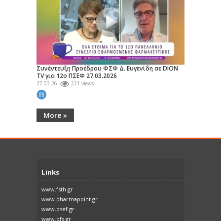
Συνέντευξη Προέδρου ΦΣΦ Δ. Ευγενίδη σε DION
TV για 12ο ΠΣΕΦ 27.03.2026
27.03.26
221 views
More »
Links
www.fsth.gr
www.pharmapoint.gr
www.psef.gr
www.pfs.gr