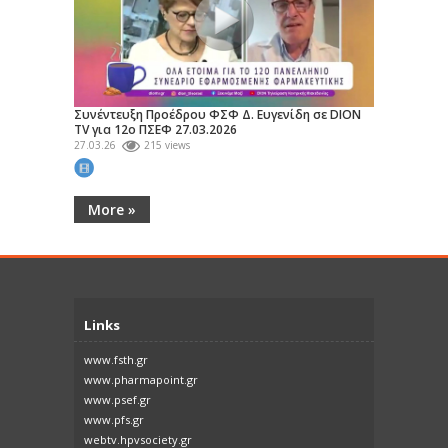
Συνέντευξη Προέδρου ΦΣΦ Δ. Ευγενίδη σε DION
TV για 12ο ΠΣΕΦ 27.03.2026
27.03.26
215 views
More »
Links
www.fsth.gr
www.pharmapoint.gr
www.psef.gr
www.pfs.gr
webtv.hpvsociety.gr