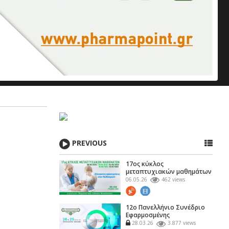
PREVIOUS
17ος κύκλος
μεταπτυχιακών μαθημάτων
του ΦΣΘ
06.05.26
462 views
12ο Πανελλήνιο Συνέδριο
Εφαρμοσμένης
Φαρμακευτικής
28.03.26
3.877 views