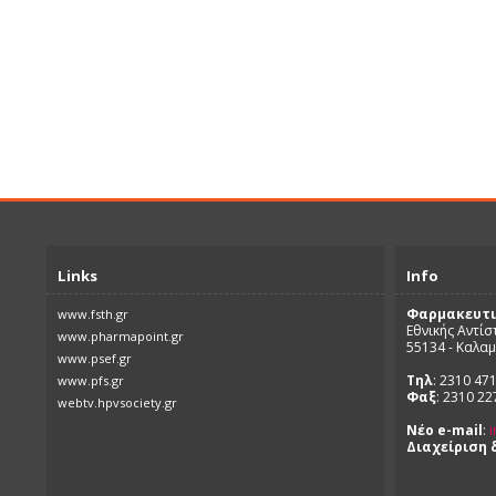
Links
Info
Φαρμακευτι
www.fsth.gr
Εθνικής Αντίσ
www.pharmapoint.gr
55134 - Καλα
www.psef.gr
Τηλ
: 2310 47
www.pfs.gr
Φαξ
: 2310 2
webtv.hpvsociety.gr
Νέο e-mail
:
i
Διαχείριση 