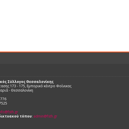
κός Σύλλογος Θεσσαλονίκης
τασης 173 - 175, Εμπορικό κέντρο Φοίνικας
μαριά - Θεσσαλονίκη
1776
27525
nfo@fsth.gr
δικτυακού τόπου
:
admin@fsth.gr